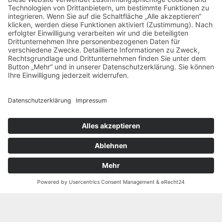
Kontakt
mail@heinrich-buhk.de
040 / 25 19 550
Bürgerweide 10b, 20535 Hamburg