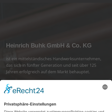
Heinrich Buhk GmbH & Co. KG
ist ein mittelständisches Handwerksunternehmen,
das sich in fünfter Generation und seit über 125
Jahren erfolgreich auf dem Markt behauptet.
Unser leistungsfähiges Team besteht zur Zeit aus
rund 70 Mitarbeitern.