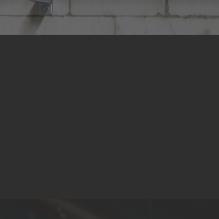
Kontakt
mail@heinrich-buhk.de
040 / 25 19 550
Bürgerweide 10b, 20535 Hamburg