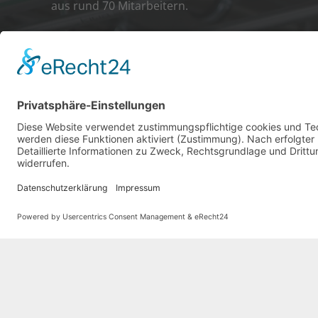
aus rund 70 Mitarbeitern.
© Heinrich Buhk GmbH & Co. KG | Alle Rechte vo