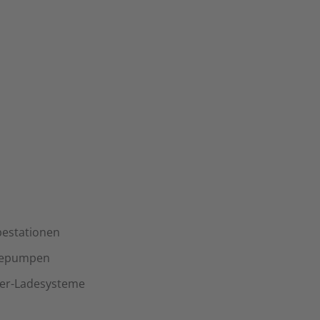
estationen
mepumpen
her-Ladesysteme