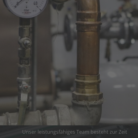
Heinrich Buhk GmbH & Co. KG
ist ein mittelständisches
Handwerksunternehmen, das sich in fünfter
Generation und seit über 125 Jahren
erfolgreich auf dem Markt behauptet.
Unser leistungsfähiges Team besteht zur Zeit